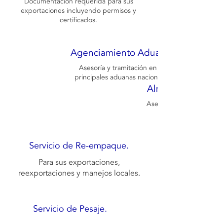
Documentación requerida para sus
exportaciones incluyendo permisos y
certificados.
Agenciamiento Aduanal.
Asesoría y tramitación en las
principales aduanas nacionales.
Almacenaje Fiscal
Asesoría, tarifa y servici
Servicio de Re-empaque.
Para sus exportaciones,
reexportaciones y manejos locales.
Servicio de Pesaje.